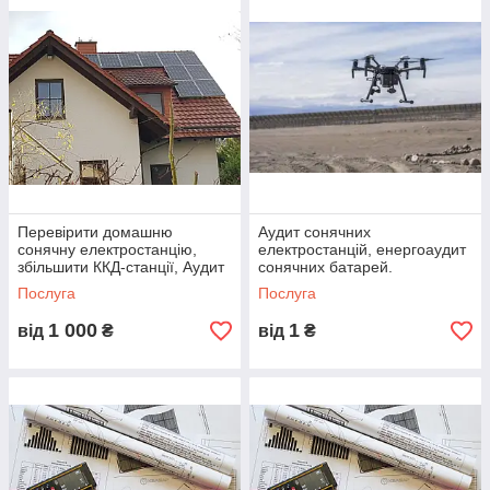
Перевірити домашню
Аудит сонячних
сонячну електростанцію,
електростанцій, енергоаудит
збільшити ККД-станції, Аудит
сонячних батарей.
СЕС
Поєднання приймається
Послуга
Послуга
судом
1 000
1
від
₴
від
₴