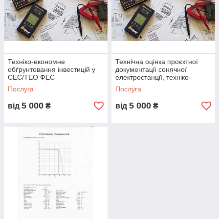
Техніко-економне
Технічна оцінка проєктної
обґрунтовання інвестицій у
документації сонячної
СЕС/ТЕО ФЕС
електростанції, техніко-
економне обґрунтовання
Послуга
Послуга
5 000
5 000
від
₴
від
₴