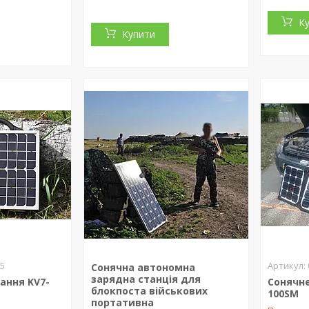
К
Купити
75
Сонячна автономна
зарядна станція для
ання KV7-
Сонячн
блокпоста військових
100SM
портативна