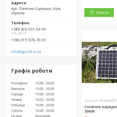
вул. Північно-Сирецька, Київ,
Купити
Україна
+380 (63) 031-54-95
CALLBACK
+380 (97) 878-70-93
info@gprofit.in.ua
Графік роботи
Понеділок
10:00
20:00
Вівторок
10:00
20:00
Середа
10:00
20:00
Четвер
10:00
20:00
00-000002
Пʼятниця
10:00
20:00
Сонячне зарядж
Субота
10:00
20:00
20АM
Неділя
Вихідний