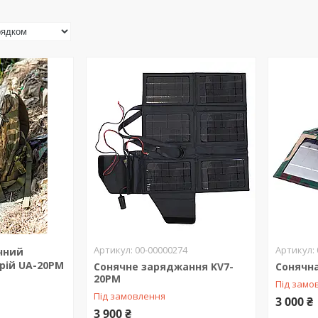
00-00000274
чний
рій UA-20PM
Сонячне заряджання KV7-
Сонячн
20PM
Під замо
Під замовлення
3 000 ₴
3 900 ₴