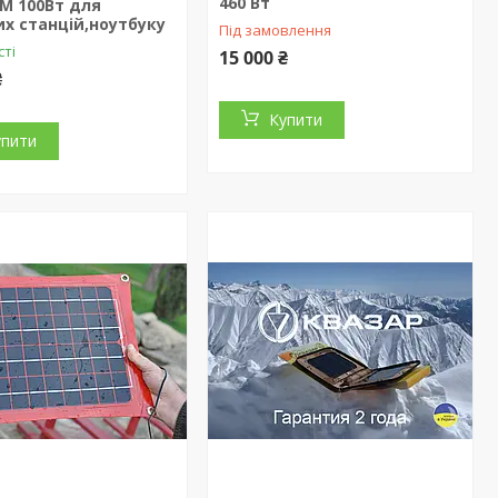
460 Вт
M 100Вт для
х станцій,ноутбуку
Під замовлення
сті
15 000 ₴
₴
Купити
упити