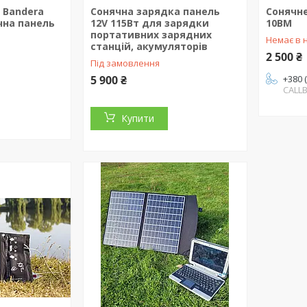
 Bandera
Сонячна зарядка панель
Сонячн
чна панель
12V 115Вт для зарядки
10BM
портативних зарядних
Немає в 
станцій, акумуляторів
2 500 ₴
Під замовлення
5 900 ₴
+380 
CALL
Купити