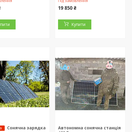
влення
Під замовлення
₴
19 850 ₴
упити
Купити
Сонячна зарядка
Автономна сонячна станція
а