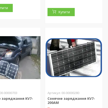
упити
Купити
00-00000703
00-00000280
е заряджання KV7-
Сонячне заряджання KV7-
200АM