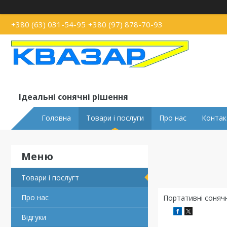
+380 (63) 031-54-95
+380 (97) 878-70-93
Ідеальні сонячні рішення
Головна
Товари і послуги
Про нас
Контак
Товари і послугт
Про нас
Портативні сонячн
Відгуки