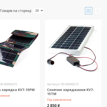
00-00000272
00-00000273
а зарядка KV7-15PM
Сонячне заряджання KV7-
15TM
влення
Під замовлення
2 850 ₴