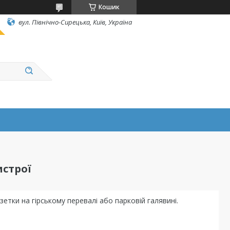
Кошик
вул. Північно-Сирецька, Київ, Україна
истрої
етки на гірському перевалі або парковій галявині.