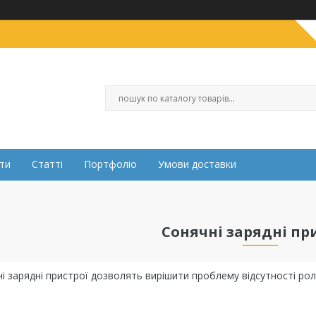
ти
Статті
Портфоліо
Умови доставки
Сонячні зарядні пр
і зарядні пристрої дозволять вирішити проблему відсутності ролз