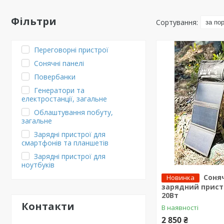
Фільтри
Переговорні пристрої
Сонячні панелі
Повербанки
Генератори та
електростанції, загальне
Облаштування побуту,
загальне
Зарядні пристрої для
смартфонів та планшетів
Зарядні пристрої для
ноутбуків
Соня
Новинка
зарядний прист
20Вт
Контакти
В наявності
2 850 ₴