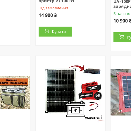
пристрій) 100 Вт
UA-100P
зарядни
Під замовлення
В наявно
14 900 ₴
10 900 
Купити
К