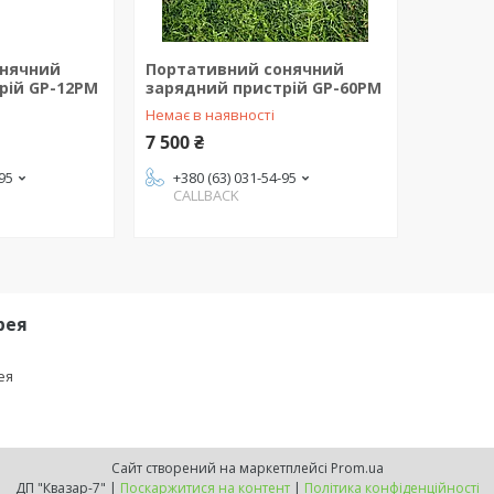
онячний
Портативний сонячний
рій GP-12PM
зарядний пристрій GP-60PM
Немає в наявності
7 500 ₴
-95
+380 (63) 031-54-95
CALLBACK
рея
ея
Сайт створений на маркетплейсі
Prom.ua
ДП "Квазар-7" |
Поскаржитися на контент
|
Політика конфіденційності