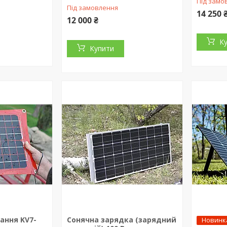
Під замо
Під замовлення
14 250 
12 000 ₴
К
Купити
ання KV7-
Сонячна зарядка (зарядний
Новинк