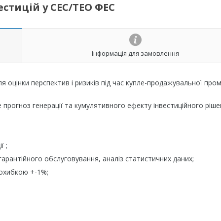
стицій у СЕС/ТЕО ФЕС
Інформація для замовлення
я оцінки перспектив і ризиків під час купле-продажувальної про
 прогноз генерації та кумулятивного ефекту інвестиційного ріше
ї ;
гарантійного обслуговування, аналіз статистичних даних;
похибкою +-1%;