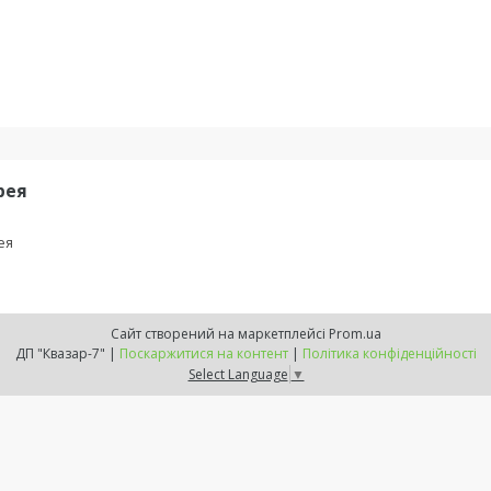
рея
ея
Сайт створений на маркетплейсі
Prom.ua
ДП "Квазар-7" |
Поскаржитися на контент
|
Політика конфіденційності
Select Language
▼