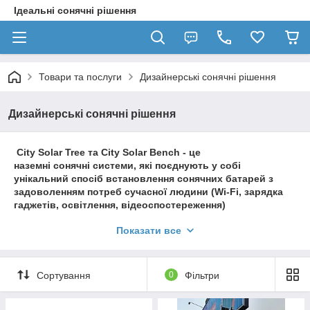
Ідеальні сонячні рішення
Товари та послуги
Дизайнерські сонячні рішення
Дизайнерські сонячні рішення
City Solar Tree та City Solar Bench - це
наземні сонячні системи, які поєднують у собі
унікальний спосіб встановлення сонячних батарей з
задоволенням потреб сучасної людини (Wi-Fi, зарядка
гаджетів, освітлення, відеоспостереження)
Показати все
Ефектний дизайн
Сортування
0
Фільтри
Дизайн кожного
сонячного рішення є
унікальним і