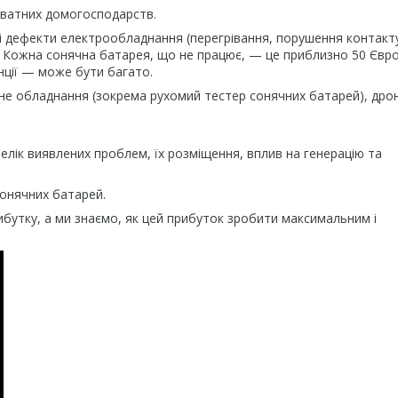
иватних домогосподарств.
ні дефекти електрообладнання (перегрівання, порушення контакт
м. Кожна сонячна батарея, що не працює, — це приблизно 50 Євр
анції — може бути багато.
не обладнання (зокрема рухомий тестер сонячних батарей), дрон
елік виявлених проблем, їх розміщення, вплив на генерацію та
сонячних батарей.
бутку, а ми знаємо, як цей прибуток зробити максимальним і