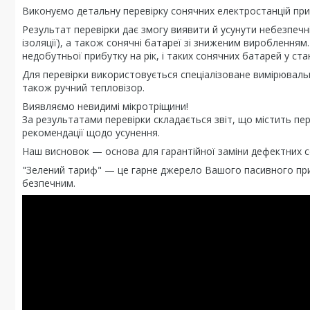
Виконуємо детальну перевірку сонячних електростанцій пр
Результат перевірки дає змогу виявити й усунути небезпеч
ізоляції), а також сонячні батареї зі зниженим вироблення
недобутньої прибутку на рік, і таких сонячних батарей у ст
Для перевірки використовується спеціалізоване вимірюваль
також ручний тепловізор.
Виявляємо невидимі мікротріщини!
За результатами перевірки складається звіт, що містить пер
рекомендації щодо усунення.
Наш висновок — основа для гарантійної заміни дефектних 
"Зелений тариф" — це гарне джерело Вашого пасивного при
безпечним.