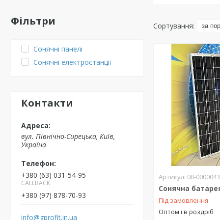
Фільтри
Сонячні панелі
Сонячні електростанції
Контакти
вул. Північно-Сирецька, Київ,
Україна
+380 (63) 031-54-95
00-000004
CALLBACK
Сонячна батаре
+380 (97) 878-70-93
Під замовлення
Оптом і в роздріб
info@gprofit.in.ua