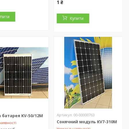
1 ₴
упити
Купити
00-00000763
 батарея KV-50/12M
Сонячний модуль KV7-310M
наявності
Немає в наявності