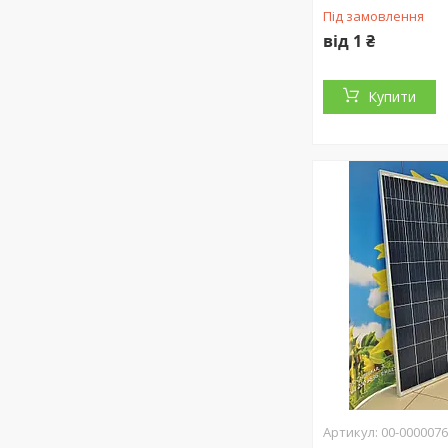
Під замовлення
від 1 ₴
Купити
00-000007