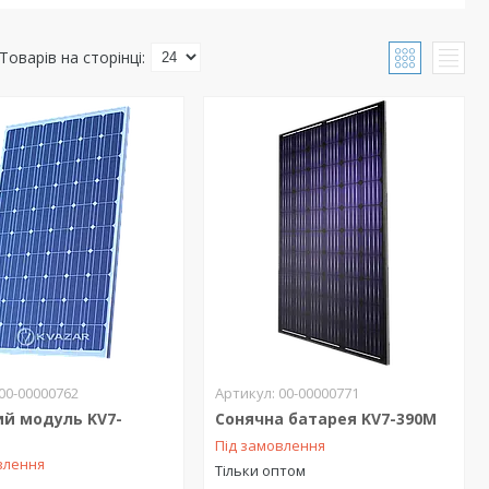
00-00000762
00-00000771
ий модуль KV7-
Сонячна батарея KV7-390M
Під замовлення
влення
Тільки оптом