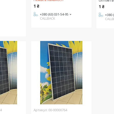
Оптом і в
1 ₴
1 ₴
+380 (63) 031-54-95
+380 
CALLBACK
CALL
64
00-00000764