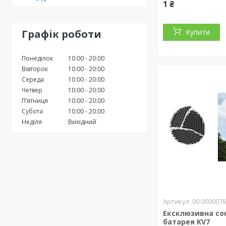
1 ₴
Графік роботи
Купити
Понеділок
10:00
20:00
Вівторок
10:00
20:00
Середа
10:00
20:00
Четвер
10:00
20:00
Пʼятниця
10:00
20:00
Субота
10:00
20:00
Неділя
Вихідний
00-000007
Ексклюзивна со
батарея KV7