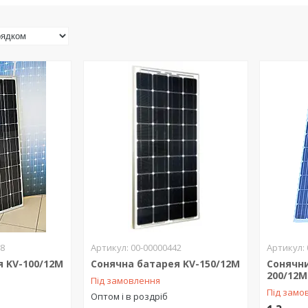
38
00-00000442
я KV-100/12M
Сонячна батарея KV-150/12M
Сонячн
200/12М
Під замовлення
Під замо
Оптом і в роздріб