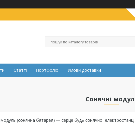
ти
Статті
Портфоліо
Умови доставки
Сонячні модул
одуль (сонячна батарея) ― серце будь сонячної електростанції.