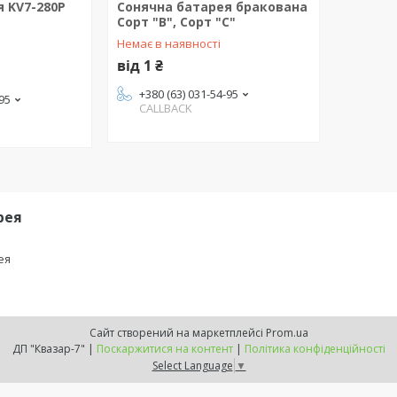
 KV7-280P
Сонячна батарея бракована
Сорт "В", Сорт "С"
Немає в наявності
від 1 ₴
+380 (63) 031-54-95
-95
CALLBACK
рея
ея
Сайт створений на маркетплейсі
Prom.ua
ДП "Квазар-7" |
Поскаржитися на контент
|
Політика конфіденційності
Select Language
▼