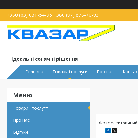
+380 (63) 031-54-95
+380 (97) 878-70-93
Ідеальні сонячні рішення
Головна
Товари і послуги
Про нас
Контак
Товари і послугт
Про нас
Фотоелектричний м
Відгуки