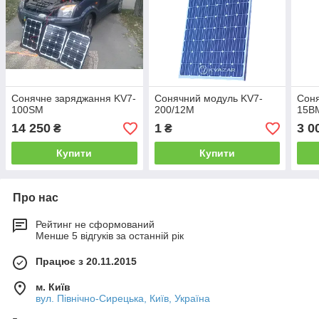
Сонячне заряджання KV7-
Сонячний модуль KV7-
Соня
100SM
200/12М
15B
14 250
1
3 0
₴
₴
Купити
Купити
Про нас
Рейтинг не сформований
Менше 5 відгуків за останній рік
Працює з 20.11.2015
м. Київ
вул. Північно-Сирецька, Київ, Україна