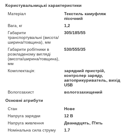
Користувальницькі характеристики
Матеріал
Текстиль камуфляж
пісочний
Вага, кг
1,2
Габарити
305/185/55
транспортувальні (висота/
ширина/товщина), мм
Габарити робітники в
530/555/35
розкладеному вигляді
(висота/ширина/товщина),
мм
Комплектація:
зарядний пристрій,
контролер заряду,
автоприкуриватель, вихід
USB
Вологозахист
вологозахищений
Основні атрибути
Стан
Нове
Напруга зарядки
12 В
Напруга живлення
Дванадцять, П'ять
Номінальна сила струму
1.7