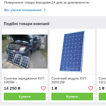
Повернення товару впродовж 14 днів за домовленістю
Всі умови повернення
Подібні товари компанії
Сонячне заряджання KV7-
Сонячний модуль KV7-
Соня
100SM
200/12М
10/1
14 250
1
1
₴
₴
₴
Купити
Купити