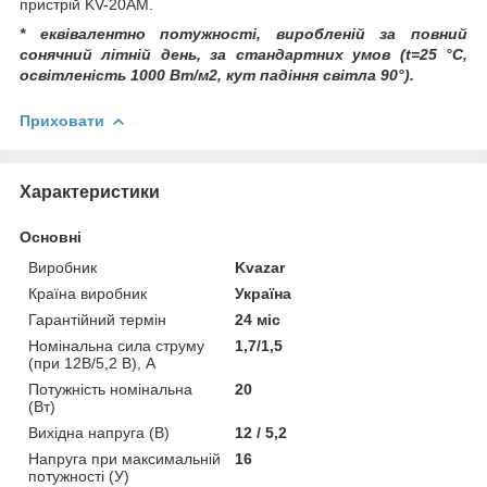
пристрій KV-20AM.
* еквівалентно потужності, виробленій за повний
сонячний літній день, за стандартних умов (t=25 °C,
освітленість 1000 Вт/м2, кут падіння світла 90°).
Приховати
Характеристики
Основні
Виробник
Kvazar
Країна виробник
Україна
Гарантійний термін
24 міс
Номінальна сила струму
1,7/1,5
(при 12В/5,2 В), А
Потужність номінальна
20
(Вт)
Вихідна напруга (В)
12 / 5,2
Напруга при максимальній
16
потужності (У)