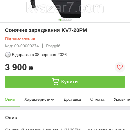
Сонячне заряджання KV7-20PM
Під замовлення
Код: 00-00000274
Роздріб
Відправка з
08 вересня 2026
3 900
₴
Купити
Опис
Характеристики
Доставка
Оплата
Умови п
Опис
Сонячний зарядний пристрій KV-20PM — це чудове рішення