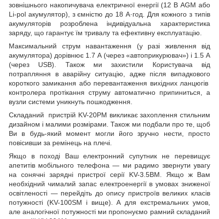
зовнішнього накопичувача електричної енергії (12 В AGM або
Li-pol акумулятор), з ємністю до 18 А·год. Для кожного з типів
акумуляторів розроблена індивідуальна характеристика
заряду, що гарантує їм тривалу та ефективну експлуатацію.
Максимальний струм навантаження (у разі живлення від
акумулятора) дорівнює 1.7 А (через «автоприкурювач») і 1.5 А
(через USB). Також ми захистили Користувача від
потрапляння в аварійну ситуацію, адже після випадкового
короткого замикання або перевантаження вихідних ланцюгів
контролера протікання струму автоматично припиниться, а
вузли системи уникнуть пошкодження.
Складаний пристрій KV-20PM викликає захоплення стильним
дизайном і малими розмірами. Також ми подбали про те, щоб
Ви в будь-який момент могли його зручно нести, просто
повісивши за ремінець на плечі.
Якщо в поході Ваш електронний супутник не перевищує
апетитів мобільного телефона — ми радимо звернути увагу
на сонячні зарядні пристрої серії KV-3.5ВМ. Якщо ж Вам
необхідний чималий запас електроенергії в умовах зниженої
освітленості — перейдіть до опису пристроїв великих класів
потужності (KV-100SM і вище). А для екстремальних умов,
але аналогічної потужності ми пропонуємо рамний складаний