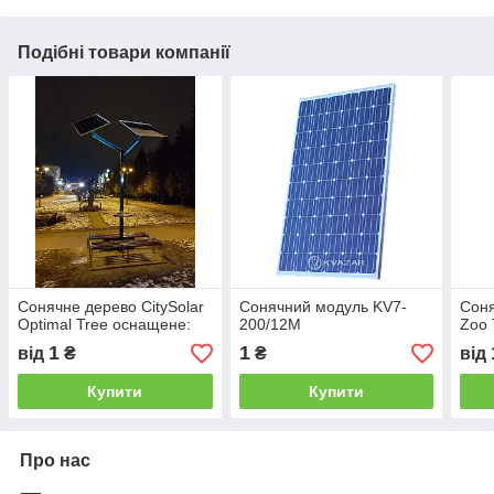
Подібні товари компанії
Сонячне дерево CitySolar
Сонячний модуль KV7-
Соня
Optimal Tree оснащене:
200/12М
Zoo 
1
1
від
₴
₴
від
Купити
Купити
Про нас