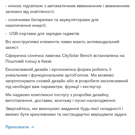
- нічною підсвіткою з автоматичним ввімкненням і вимкненням
залежно від освітленості;
- сонячними батареями та акумуляторами для
накопичення енергії;
- USB-портами для зарядки гаджетів.
Всі конструктивні елементи лавки мають антивандальний
захист.
Сферична сонячна лавочка CitySolar Bench встановлена на
Поштовій площі в Києві.
Ексклюзивний дизайн і ергономічна форма роблять її
унікальним і функціональним артоб’єктом. Ми можемо
запропонувати схожий дизайн або ж розробити ексклюзивний
під необхідні вам параметри, функції і екстер'єр.
Ми надаємо комплексні послугу з розробки дизайну,
виготовлення, доставки, монтажу і пуско-налагодження.
Звертайтесь, ми виконуємо завдання будь-якої складності і
вміємо бути креативними та нестандартно вирішувати задачі.
Приховати