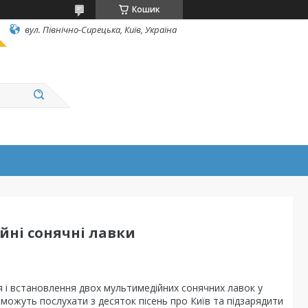
Кошик
вул. Північно-Сирецька, Київ, Україна
йні сонячні лавки
я і встановлення двох мультимедійних сонячних лавок у
р можуть послухати з десяток пісень про Київ та підзарядити