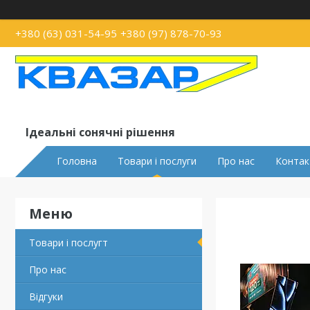
+380 (63) 031-54-95
+380 (97) 878-70-93
Ідеальні сонячні рішення
Головна
Товари і послуги
Про нас
Контак
Товари і послугт
Про нас
Відгуки