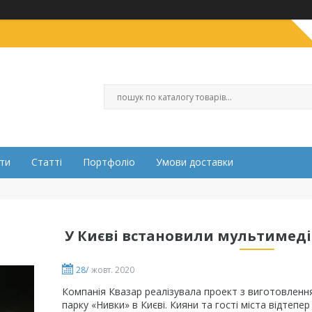
ти
Статті
Портфоліо
Умови доставки
У Києві встановили мультимеді
28/
жовт. 2020
Компанія Квазар реалізувала проект з виготовленн
парку «Нивки» в Києві. Кияни та гості міста відтепе