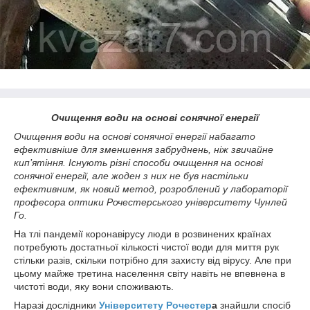
Очищення води на основі сонячної енергії
Очищення води на основі сонячної енергії набагато
ефективніше для зменшення забруднень, ніж
звичайне
кип
’
ятіння
. Існують різні
способи
очищення на основі
сонячної енергії, але жоден
з них
не був настільки
ефективним, як новий метод, розроблений у лабораторії
професора оптики Рочестерського університету Чунлей
Го.
На тлі пандемії коронавірусу люди в розвинених країнах
потребують достатньої кількості чистої води для миття рук
стільки разів, скільки потрібно для захисту від вірусу. Але при
цьому майже третина населення світу навіть не впевнена в
чистоті води, яку вони споживають.
Наразі дослідники
Університету Рочестер
а
знайшли спосіб