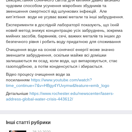
Використання сонячного світла для кипіння давно визнано
чудовим способом усунення мікробних збудників та
зменшення смертності від шлункових інфекцій. Але
кип’ятіння води не усуває важкі метали та інші забруднення.
Експерименти в дослідній лабораторії показують, що їхній
новий метод знижує концентрацію усіх забруднень, зокрема
мийних засобів, барвників, сечі, важких металів та інших до
безпечного рівня і робить воду придатною для споживання
Очищення води на основі сонячної енергії може значно
зменшити забруднення, оскільки майже всі домішки
залишаються як осад, коли вода, що випаровується, стає
газоподібною, а потім конденсується і збирається.
Відео процесу очищення води за
посиланням
https://www.youtube.com/watch?
time_continue=7&v=HBgy4YUvymw&feature=emb_logo
Детальніше
https://www.rochester.edu/newscenter/lasers-
address-global-water-crisis-443612/
Інші статті рубрики