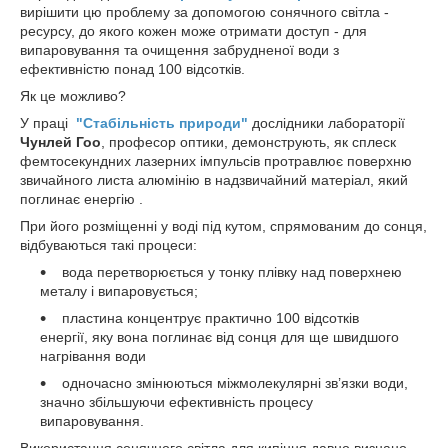
вирішити цю проблему за допомогою сонячного світла -
ресурсу, до якого кожен може отримати доступ - для
випаровування та очищення забрудненої води з
ефективністю понад 100 відсотків.
Як це можливо?
У праці
"Стабільність природи"
дослідники лабораторії
Чунлей Гоо
, професор оптики, демонструють, як сплеск
фемтосекундних лазерних імпульсів протравлює поверхню
звичайного листа алюмінію в надзвичайний матеріал, який
поглинає енергію .
При його розміщенні у воді під кутом, спрямованим до сонця,
відбуваються такі процеси:
вода перетворюється у тонку плівку над поверхнею
металу і випаровується;
пластина концентрує практично 100 відсотків
енергії, яку вона поглинає від сонця для ще швидшого
нагрівання води
одночасно змінюються міжмолекулярні зв’язки води,
значно збільшуючи ефективність процесу
випаровування.