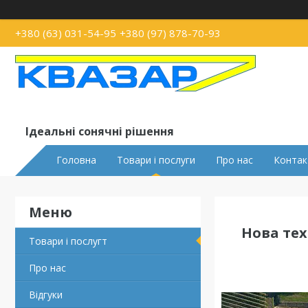
+380 (63) 031-54-95
+380 (97) 878-70-93
Ідеальні сонячні рішення
Головна
Товари і послуги
Про нас
Контак
Нова тех
Товари і послугт
Про нас
Відгуки