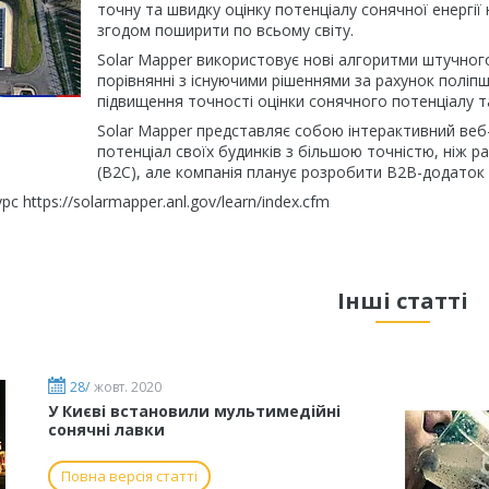
точну та швидку оцінку потенціалу сонячної енергії 
згодом поширити по всьому світу.
Solar Mapper використовує нові алгоритми штучного
порівнянні з існуючими рішеннями за рахунок поліпш
підвищення точності оцінки сонячного потенціалу 
Solar Mapper представляє собою інтерактивний веб
потенціал своїх будинків з більшою точністю, ніж р
(B2C), але компанія планує розробити B2B-додаток 
с https://solarmapper.anl.gov/learn/index.cfm
Інші статті
28/
жовт. 2020
У Києві встановили мультимедійні
сонячні лавки
Повна версія статті