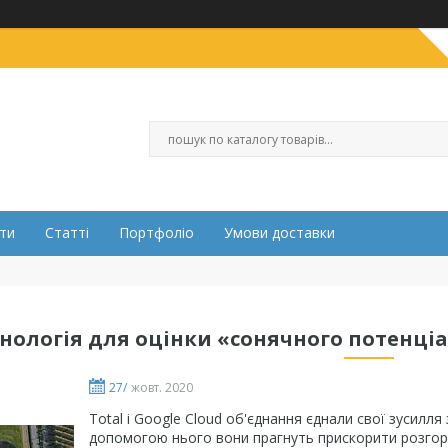
ти
Статті
Портфоліо
Умови доставки
нологія для оцінки «сонячного потенці
27/
жовт. 2020
Total і Google Cloud об'єднання єднали свої зусилля
допомогою нього вони прагнуть прискорити розгорт