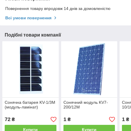
Повернення товару впродовж 14 днів за домовленістю
Всі умови повернення
Подібні товари компанії
Сонячна батарея KV-1/3M
Сонячний модуль KV7-
Соня
(модуль-ламінат)
200/12М
10/1
72
1
1
₴
₴
₴
Купити
Купити