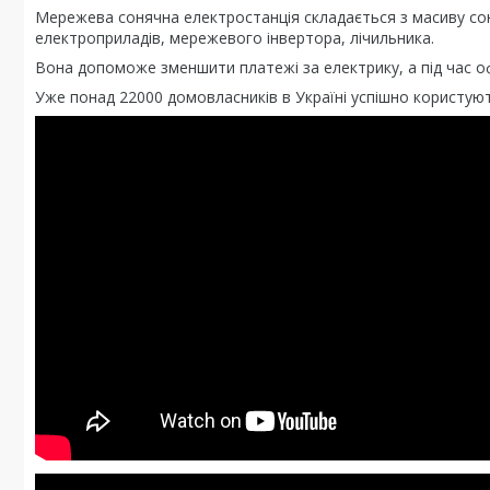
Мережева сонячна електростанція складається з масиву сон
електроприладів, мережевого інвертора, лічильника.
Вона допоможе зменшити платежі за електрику, а під час 
Уже понад 22000 домовласників в Україні успішно користую