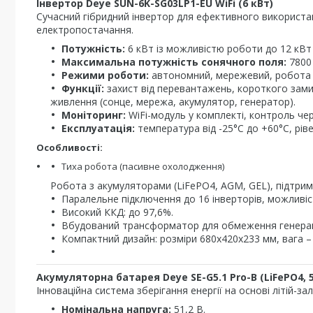
Інвертор Deye SUN-6K-SG03LP1-EU WiFi (6 кВт)
Сучасний гібридний інвертор для ефективного використа
електропостачання.
Потужність:
6 кВт із можливістю роботи до 12 кВт 
Максимальна потужність сонячного поля:
7800 
Режими роботи:
автономний, мережевий, робота б
Функції:
захист від перевантажень, короткого зам
живлення (сонце, мережа, акумулятор, генератор).
Моніторинг:
WiFi-модуль у комплекті, контроль че
Експлуатація:
температура від -25°C до +60°C, ріве
Особливості:
Тиха робота (пасивне охолодження)
Робота з акумуляторами (LiFePO4, AGM, GEL), підтри
Паралельне підключення до 16 інверторів, можливі
Високий ККД: до 97,6%.
Вбудований трансформатор для обмеження генераці
Компактний дизайн: розміри 680х420х233 мм, вага – 
Акумуляторна батарея Deye SE-G5.1 Pro-B (LiFePO4, 5
Інноваційна система зберігання енергії на основі літій-за
Номінальна напруга:
51,2 В.