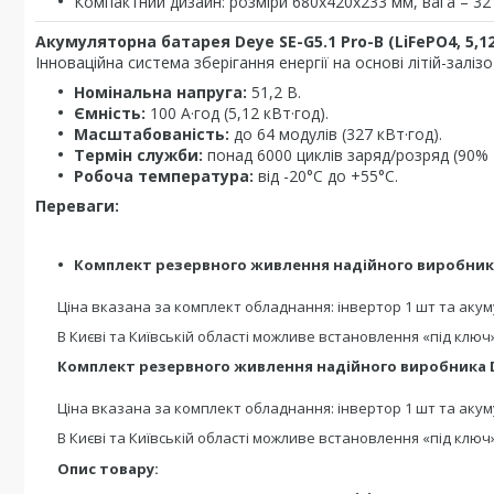
Компактний дизайн: розміри 680х420х233 мм, вага – 32 
Акумуляторна батарея Deye SE-G5.1 Pro-B (LiFePO4, 5,12
Інноваційна система зберігання енергії на основі літій-заліз
Номінальна напруга:
51,2 В.
Ємність:
100 А·год (5,12 кВт·год).
Масштабованість:
до 64 модулів (327 кВт·год).
Термін служби:
понад 6000 циклів заряд/розряд (90%
Робоча температура:
від -20°C до +55°C.
Переваги:
Комплект резервного живлення надійного виробник
Ціна вказана за комплект обладнання: інвертор 1 шт та акум
В Києві та Київській області можливе встановлення «під ключ
Комплект резервного живлення надійного виробника 
Ціна вказана за комплект обладнання: інвертор 1 шт та акум
В Києві та Київській області можливе встановлення «під ключ
Опис товару: