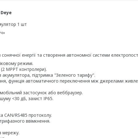
 Deye
мулятор 1 шт
юч»
 сонячної енергії та створення автономної системи електропос
іковому режимі.
 (2 MPPT контролери).
 акумулятора, підтримка "Зеленого тарифу".
ння, функція автоматичного переключення між джерелами живл
 мобільний застосунок або веббраузер.
шуму <30 дБ, захист IP65.
ка CAN/RS485 протоколу.
 трифазного ввімкнення.
в мережу.