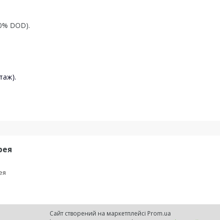
90% DOD).
таж).
рея
ея
Сайт створений на маркетплейсі
Prom.ua