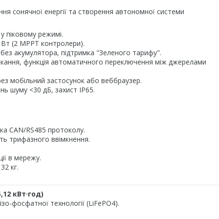
ння сонячної енергії та створення автономної системи
у піковому режимі.
Вт (2 MPPT контролери).
ез акумулятора, підтримка "Зеленого тарифу".
икання, функція автоматичного переключення між джерелами
рез мобільний застосунок або веббраузер.
нь шуму <30 дБ, захист IP65.
мка CAN/RS485 протоколу.
сть трифазного ввімкнення.
ї в мережу.
32 кг.
,12 кВт·год)
лізо-фосфатної технології (LiFePO4).