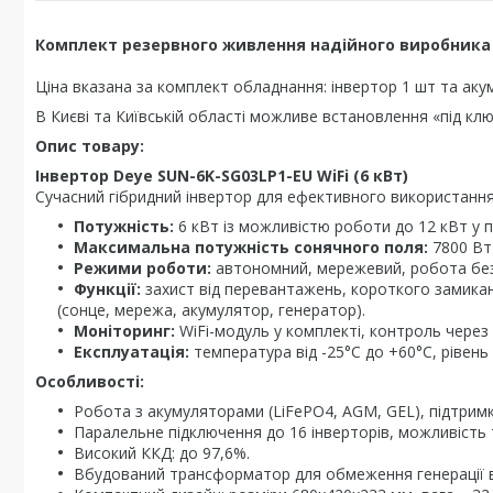
Комплект резервного живлення надійного виробника
Ціна вказана за комплект обладнання: інвертор 1 шт та аку
В Києві та Київській області можливе встановлення «під кл
Опис товару:
Інвертор Deye SUN-6K-SG03LP1-EU WiFi (6 кВт)
Сучасний гібридний інвертор для ефективного використання
Потужність:
6 кВт із можливістю роботи до 12 кВт у п
Максимальна потужність сонячного поля:
7800 Вт
Режими роботи:
автономний, мережевий, робота без
Функції:
захист від перевантажень, короткого замика
(сонце, мережа, акумулятор, генератор).
Моніторинг:
WiFi-модуль у комплекті, контроль через
Експлуатація:
температура від -25°C до +60°C, рівень 
Особливості:
Робота з акумуляторами (LiFePO4, AGM, GEL), підтрим
Паралельне підключення до 16 інверторів, можливість
Високий ККД: до 97,6%.
Вбудований трансформатор для обмеження генерації 