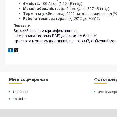
Ємність:
100 А·год (5,12 кВт·год).
Масштабованість:
до 64 модулів (327 кВт·год).
Термін служби:
понад 6000 циклів заряд/розряд (
Робоча температура:
від -20°C до +55°C.
Переваги:
Високий рівень енергоефективності.
Інтегрована система BMS для захисту батареї.
Простота монтажу (настінний, підлоговий, стійковий мон
Ми в соцмережах
Фотогале
Facebook
Фотогалер
Youtube