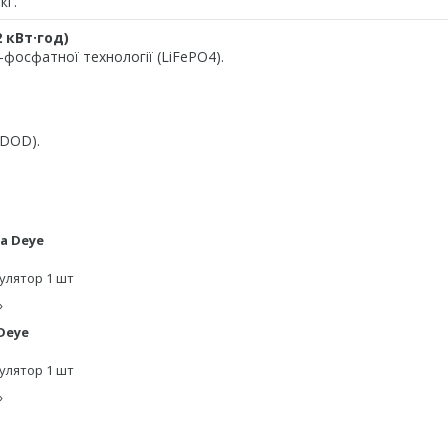
кг.
 кВт·год)
о-фосфатної технології (LiFePO4).
 DOD).
а Deye
улятор 1 шт
»
Deye
улятор 1 шт
»