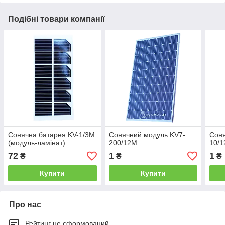
Подібні товари компанії
Сонячна батарея KV-1/3M
Сонячний модуль KV7-
Соня
(модуль-ламінат)
200/12М
10/1
72
1
1
₴
₴
₴
Купити
Купити
Про нас
Рейтинг не сформований